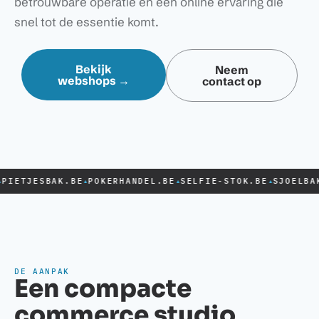
betrouwbare operatie en een online ervaring die
snel tot de essentie komt.
Bekijk
Neem
webshops →
contact op
IETJESBAK.BE
POKERHANDEL.BE
SELFIE-STOK.BE
SJOELBAKK
▲
▲
▲
DE AANPAK
Een compacte
commerce studio